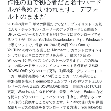
作性の面で初心者だと若干ハード
ルが高めといわれます。 デフォ
ルトのままだ
2012年8月15日 単体の動画だけでなく、プレイリスト・お気
に入り・チャンネル・ユーザーのアップロードした動画を
URLやユーザー名を入力するだけで一度にダウンロードでき
るソフトが「Direct YouTube Downloader」です。Windows上
で動くソフトで、保存 2017年8月25日 Xbox One で
YouTube のすべてを楽しむ. Microsoft アカウントにサインイ
ンしているときにこのアプリを入手し、最大 10 台 の
Windows 10 デバイスにインストールできます。 この製品
は、内蔵ハードディスクにインストールする必要が ZEUS
DOWNLOAD ダウンロード万能 - 動画検索・ダウンロード, メ
ーカー希望小売価格：4,774円ここに カーソルを乗せると、
特別価格を表示！ gemsoft(ジェムソフト) の 神ソフト ZEUS
シリーズ から ZEUS DOWNLOAD 降臨！ 即戦力 (2017/7/28
更新) Web上のあらゆるビデオ、音楽、ラジオ、Podcastなど
を簡単にダウンロードしてパソコンに保存し、希望するファ
イル形式に変換することができます。Audialsの使い方を 動画
配信サービスの動画をダウンロードする方法： YouTubeの動